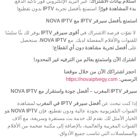
استلام بيانات الاشتراك
: عبر البريد الإلكتروني فور تأكيد الدفع.
بدء المشاهدة فورًا
: استمتع بأفضل تجربة
IPTV
بدون تقطيع!
استمتع بأفضل سيرفر
IPTV
مع
NOVA IPTV
لا تفوّت فرصة الاشتراك في
أقوى سيرفر
IPTV
يوفر لك بثًا سلسًا
للقنوات والأفلام المفضلة لديك. مع
NOVA IPTV
، ستحصل
على
أفضل تجربة مشاهدة دون أي انقطاع
!
اشترك الآن واستمتع بعالم من الترفيه غير المحدود
!
احجز اشتراكك الآن من خلال موقعنا
الرسمي
:
https://novaiptvegy.com
سيرفر
IPTV
المغرب – أفضل جودة واستقرار مع
NOVA IPTV
إذا كنت تبحث عن
أفضل سيرفر
IPTV
في المغرب
لمشاهدة
القنوات التلفزيونية بجودة عالية ودون تقطيع، فإن
NOVA IPTV
هو
الخيار الأمثل لك. نقدم لك خدمة بث مستقرة وسريعة، مع آلاف
القنوات المغربية والعالمية، بالإضافة إلى مكتبة ضخمة من الأفلام
والمسلسلات التي تناسب جميع الأذواق.