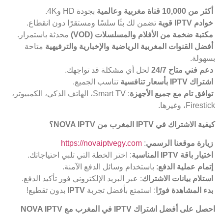
أكثر من 10,000 قناة مغربية وعالمية
بجودة HD و4K.
خوادم
IPTV
قوية
تضمن لك بثًا سلسًا ومستقرًا دون انقطاع.
مكتبة ضخمة من الأفلام والمسلسلات
(VOD)
محدثة باستمرار.
أفضل القنوات المغربية الرياضية والإخبارية والترفيهية
متاحة
بسهولة.
دعم فني متاح 24/7
لحل أي مشكلة قد تواجهك.
اشتراك
IPTV
بأسعار تنافسية
تناسب الجميع.
توافق تام مع جميع الأجهزة
: Smart TV، الهاتف الذكي، الكمبيوتر،
Firestick، وغيرها.
كيفية الاشتراك في
IPTV
المغرب من
NOVA IPTV
؟
زيارة موقعنا الرسمي
:
https://novaiptvegy.com
اختيار باقة
IPTV
المناسبة
: اختر الخطة التي تلبي احتياجاتك.
إتمام عملية الدفع
: باستخدام وسائل الدفع الآمنة.
استلام بيانات الاشتراك
: عبر البريد الإلكتروني فور تأكيد الدفع.
بدء المشاهدة فورًا
: استمتع بأفضل تجربة
IPTV
بدون تقطيع!
احصل على أفضل اشتراك
IPTV
في المغرب مع
NOVA IPTV