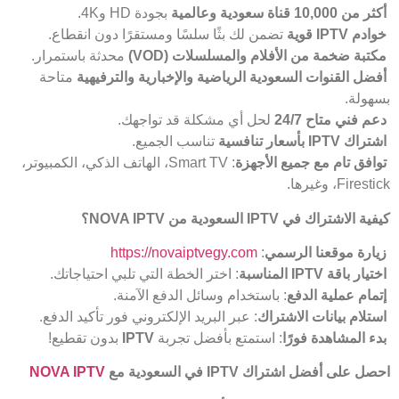
أكثر من 10,000 قناة سعودية وعالمية
بجودة HD و4K.
خوادم
IPTV
قوية
تضمن لك بثًا سلسًا ومستقرًا دون انقطاع.
مكتبة ضخمة من الأفلام والمسلسلات
(VOD)
محدثة باستمرار.
أفضل القنوات السعودية الرياضية والإخبارية والترفيهية
متاحة
بسهولة.
دعم فني متاح 24/7
لحل أي مشكلة قد تواجهك.
اشتراك
IPTV
بأسعار تنافسية
تناسب الجميع.
توافق تام مع جميع الأجهزة
: Smart TV، الهاتف الذكي، الكمبيوتر،
Firestick، وغيرها.
كيفية الاشتراك في
IPTV
السعودية من
NOVA IPTV
؟
زيارة موقعنا الرسمي
:
https://novaiptvegy.com
اختيار باقة
IPTV
المناسبة
: اختر الخطة التي تلبي احتياجاتك.
إتمام عملية الدفع
: باستخدام وسائل الدفع الآمنة.
استلام بيانات الاشتراك
: عبر البريد الإلكتروني فور تأكيد الدفع.
بدء المشاهدة فورًا
: استمتع بأفضل تجربة
IPTV
بدون تقطيع!
احصل على أفضل اشتراك
IPTV
في السعودية مع
NOVA IPTV