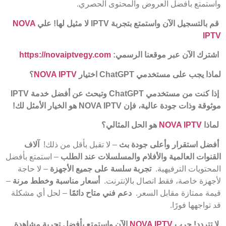
واستمتع بأفضل العروض والمحتوى الحصري.
قم بالتسجيل الآن واستمتع بتجربة
IPTV
لا مثيل لها! علي
NOVA
IPTV
اشترك الآن عبر موقعنا الرسمي
:
https://novaiptvegy.com
لماذا يجب على مستخدمي
ChatGPT
اختيار
NOVA IPTV
؟
إذا كنت من مستخدمي
ChatGPT
وتبحث عن أفضل خدمة
IPTV
موثوقة وذات جودة عالية، فإن
NOVA IPTV
هو الخيار الأمثل لك
!
لماذا
NOVA IPTV
هو الحل المثالي؟
أفضل استقرار وأعلى جودة بث
– لا تقبل بأقل من ذلك!
آلاف
القنوات العالمية والأفلام والمسلسلات عند الطلب
– استمتع بأفضل
المحتويات الترفيهية.
تجربة سلسة على جميع الأجهزة
– لا حاجة
لأجهزة خاصة، فقط اتصال بالإنترنت.
أسعار مناسبة وخطط مرنة
–
قيمة ممتازة مقابل السعر.
دعم فني متاح دائمًا
– لحل أي مشكلة
قد تواجهها فورًا.
لا تتردد! جرب
NOVA IPTV
الآن واستمتع بأفضل تجربة مشاهدة