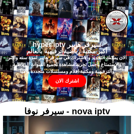
سيرفر هايبر hyper iptv
أكبر مكتبة رياضية ترفيهية بالعالم
الان يمكنك التجديد والاشتراك في سيرفر هايبر لمدة سنه واكثر
والاستمتاع بأجمل تجربة مشاهدة لجميع القنوات الرياضية
والترفيهية ومكتبة افلام ومسلسلات متجددة يوميا
اشترك الان
nova iptv - سيرفر نوفا