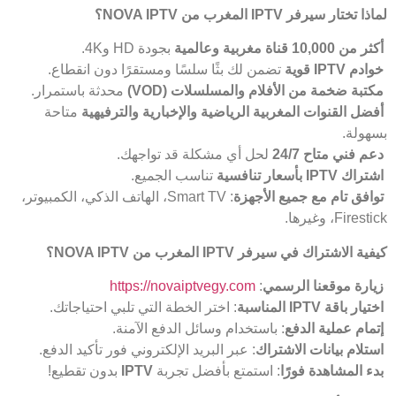
لماذا تختار سيرفر
IPTV
المغرب من
NOVA IPTV
؟
أكثر من 10,000 قناة مغربية وعالمية
بجودة HD و4K.
خوادم
IPTV
قوية
تضمن لك بثًا سلسًا ومستقرًا دون انقطاع.
مكتبة ضخمة من الأفلام والمسلسلات
(VOD)
محدثة باستمرار.
أفضل القنوات المغربية الرياضية والإخبارية والترفيهية
متاحة
بسهولة.
دعم فني متاح 24/7
لحل أي مشكلة قد تواجهك.
اشتراك
IPTV
بأسعار تنافسية
تناسب الجميع.
توافق تام مع جميع الأجهزة
: Smart TV، الهاتف الذكي، الكمبيوتر،
Firestick، وغيرها.
كيفية الاشتراك في سيرفر
IPTV
المغرب من
NOVA IPTV
؟
زيارة موقعنا الرسمي
:
https://novaiptvegy.com
اختيار باقة
IPTV
المناسبة
: اختر الخطة التي تلبي احتياجاتك.
إتمام عملية الدفع
: باستخدام وسائل الدفع الآمنة.
استلام بيانات الاشتراك
: عبر البريد الإلكتروني فور تأكيد الدفع.
بدء المشاهدة فورًا
: استمتع بأفضل تجربة
IPTV
بدون تقطيع!