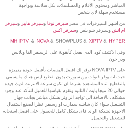
المباشر ومحتوي الأفلام والمسلسلات بكل سلاسة وبواجهة
مستخدم سهلة لاي شخص
من اشهر السيرفرات فى مصر
سيرفر نوفا
و
سيرفر هايبر
و
سيرفر
ام اتش
وسيرفر شو بلص و
سيرفر اكس
MH IPTV
&
NOVA
& SHOWPLUS &
XIPTV
&
HYPER
وفي الاكتيف كود الذى يفعل كأيقونة على الرسيفر الفا وبلانس
ودراجون
على NOVA IPTV نوفر لك افضل المنصات بأفضل جودة متميزة
حيث انه يوفر قنوات بين سبورت بدون تقطيع ليس هناك ما يسمي
بالتقطيع اثناء المشاهدة بشرط ان تكون سرعة الانترنت لديك جيده
حوالي 20 ميجا بايت / الثانيه ونقوم بقياسها للعميل للتأكد عند وجود
مشكله . بالاضافة الى تواجد الراوتر بشكل مباشر بجانب جهاز
التشغيل سواء كان شاشه سمارت او رسيفر نظرا لضفع استقبال
الاجهزة لشبكة الواى فاى بشكل كامل للحصول على افضل استجابه
للتشغيل والتحميل.