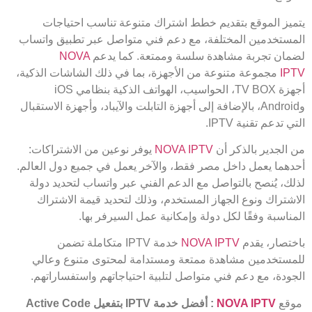
يتميز الموقع بتقديم خطط اشتراك متنوعة تناسب احتياجات
المستخدمين المختلفة، مع دعم فني متواصل عبر تطبيق واتساب
لضمان تجربة مشاهدة سلسة وممتعة. كما يدعم
NOVA
IPTV
مجموعة متنوعة من الأجهزة، بما في ذلك الشاشات الذكية،
أجهزة TV BOX، الحواسيب، الهواتف الذكية بنظامي iOS
وAndroid، بالإضافة إلى أجهزة التابلت والآيباد، وأجهزة الاستقبال
التي تدعم تقنية IPTV.
من الجدير بالذكر أن
NOVA IPTV
يوفر نوعين من الاشتراكات:
أحدهما يعمل داخل مصر فقط، والآخر يعمل في جميع دول العالم.
لذلك، يُنصح بالتواصل مع الدعم الفني عبر واتساب لتحديد دولة
الاشتراك ونوع الجهاز المستخدم، وذلك لتحديد قيمة الاشتراك
المناسبة وفقًا لكل دولة وإمكانية عمل السيرفر بها.
باختصار، يقدم
NOVA IPTV
خدمة IPTV متكاملة تضمن
للمستخدمين مشاهدة ممتعة ومستدامة لمحتوى متنوع وعالي
الجودة، مع دعم فني متواصل لتلبية احتياجاتهم واستفساراتهم.
موقع
NOVA IPTV
:
أفضل خدمة
IPTV
بتفعيل
Active Code