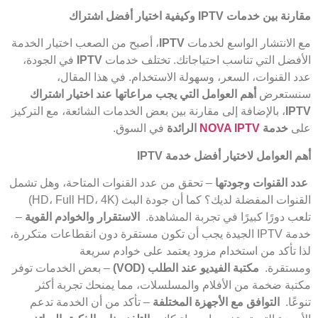
مقارنة بين خدمات
IPTV
وكيفية اختيار أفضل اشتراك
مع الانتشار الواسع لخدمات
IPTV
، أصبح من الصعب اختيار الخدمة
الأفضل التي تناسب احتياجاتك. تختلف خدمات
IPTV
في الجودة،
عدد القنوات، السعر، وسهولة الاستخدام. في هذا المقال،
سنستعرض
أهم العوامل التي يجب مراعاتها عند اختيار اشتراك
IPTV
، بالإضافة إلى مقارنة بين بعض الخدمات الشائعة، مع التركيز
على
خدمة
NOVA IPTV
الرائدة
في السوق.
أهم العوامل لاختيار أفضل خدمة
IPTV
عدد القنوات وجودتها
– تحقق من عدد القنوات المتاحة، وهل تشمل
القنوات المفضلة لديك؟ كما أن جودة البث (HD، Full HD، 4K)
تلعب دورًا كبيرًا في تجربة المشاهدة.
الاستقرار والخوادم القوية
–
خدمة IPTV الجيدة يجب أن تكون مستقرة دون انقطاعات متكررة،
لذا تأكد من استخدام مزود يعتمد على خوادم سريعة
ومستقرة.
مكتبة الفيديو عند الطلب
(VOD)
– بعض الخدمات توفر
مكتبة ضخمة من الأفلام والمسلسلات، مما يمنحك تجربة أكثر
تنوعًا.
التوافق مع الأجهزة المختلفة
– تأكد من أن الخدمة تدعم