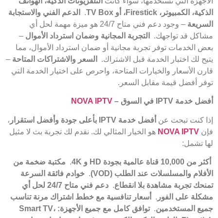
الأجهزة التي تستخدمها، سواء كانت
التلفزيونات الذكية، الهواتف
الذكية، الكمبيوتر،
Firestick
، أو
TV Box
.
الدعم الفني والاستجابة
السريعة
– وجود دعم فني متاح 24/7 هو ميزة مهمة لحل أي
مشاكل قد تواجهك.
التجربة المجانية وضمان استرداد الأموال
–
بعض الخدمات توفر تجربة مجانية أو ضمان استرداد الأموال، مما
يتيح لك اختبار الخدمة قبل الاشتراك.
السعر والاشتراكات المتاحة
–
قارن الأسعار والخيارات المتاحة، واحرص على اختيار الخدمة التي
توفر أفضل قيمة مقابل السعر.
أفضل خدمة
IPTV
في السوق
–
NOVA IPTV
إذا كنت تبحث عن
أفضل خدمة
IPTV
بأعلى جودة وأفضل استقرار
،
فإن
NOVA IPTV
هو الخيار المثالي لك. نقدم لك تجربة بث لا مثيل
لها تشمل:
أكثر من 10,000 قناة عالمية بجودة
HD
و 4
K
.
مكتبة ضخمة من
الأفلام والمسلسلات عند الطلب
(VOD)
.
خوادم فائقة السرعة
تمنحك تجربة مشاهدة بلا انقطاع
.
دعم فني متاح 24/7 لحل أي
مشكلة على الفور
.
أسعار تنافسية مع خطط اشتراك مرنة تناسب
جميع المستخدمين
.
توافق كامل مع جميع الأجهزة
: Smart TV
،