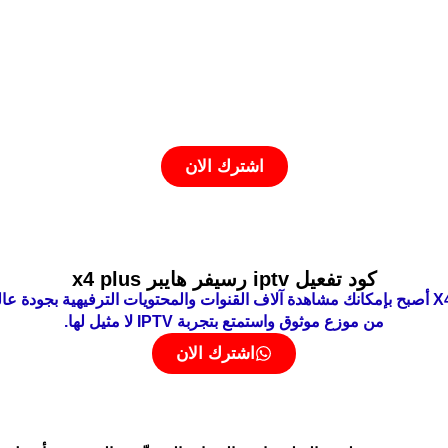
سيرفر هايبر hyper iptv
أكبر مكتبة رياضية ترفيهية بالعالم
دة سنه واكثر والاستمتاع بأجمل تجربة مشاهدة لجميع القنوات الرياضية 
اشترك الان
كود تفعيل iptv رسيفر هايبر x4 plus
مع سيرفر HYPER IPTV على جهاز هايبر X4 PLUS أصبح بإمكانك مشاهدة آلاف القنوات والمحتويات الت
من موزع موثوق واستمتع بتجربة IPTV لا مثيل لها.
اشترك الان