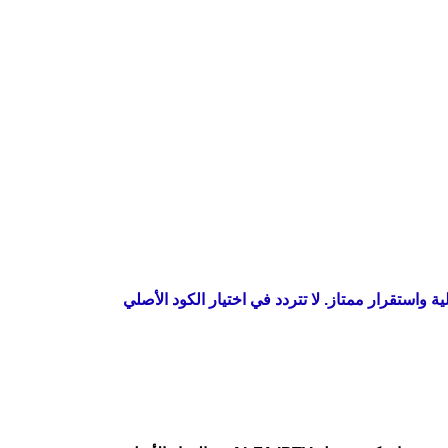
والترفيهية ومكتبة افلام ومسلسلات متجددة يوميا
رفيهية بجودة عالية واستقرار ممتاز. لا تتردد في اختيار الكود الأصلي