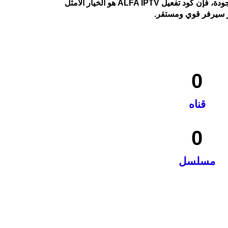
إذا كنت من مستخدمي رسيفر Hyper X4 PLUS وتبحث عن وسيلة فعالة لمشاهدة القنوات المشفّرة والمفتوحة بأفضل جودة، فإن كود تفعيل ALFA IPTV هو الخيار الأمثل
بر سيرفر قوي ومستقر.
0
قناه
0
مسلسل